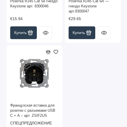
Розетка RJ45 Cat 5e гнездо
Розетка RJ45 Cat 6A —
Keystone арт. 8300046
гнездо Keystone
арт.8300047
€15.94
€29.65
Купить
Купить
Французская вставка для
розетки с разъемами USB
C + A – арт. ZSIF2US
СПЕЦПРЕДЛОЖЕНИЕ