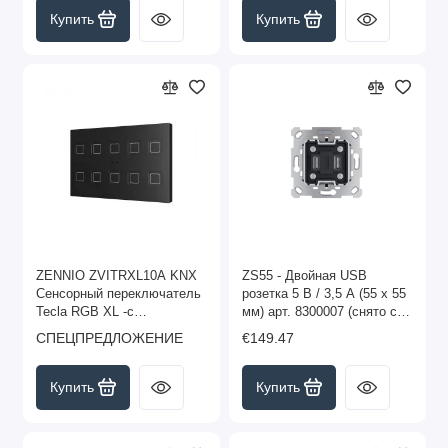
Купить
Купить
ZENNIO ZVITRXL10A KNX
ZS55 - Двойная USB
Сенсорный переключатель
розетка 5 В / 3,5 А (55 x 55
Tecla RGB XL -с
мм) арт. 8300007 (снято с
подсветкой | 10 кнопок-
производства)
СПЕЦПРЕДЛОЖЕНИЕ
€149.47
антрацит- арт. ZVITRXL10A
Купить
Купить