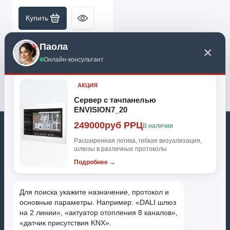
Купить
Поиск по каталогу KNXWORLD. Специальное 
Паола
×
предложение:
Онлайн-консультант
АКЦИЯ
Сервер с тачпанелью
ENVISION7_20
249000руб РРЦ
В наличии
Расширенная логика, гибкая визуализация,
Продажа KNX оборудования для систем умный дом. Обращаем
шлюзы в различные протоколы
ваше внимание на то, что данный интернет-сайт, а также вся
информация о товарах и ценах, предоставленная на нём, носит
Подробнее →
исключительно информационный характер и ни при каких
условиях не является публичной офертой, определяемой
положениями Статьи 437 Гражданского кодекса Российской
Федерации
Для поиска укажите назначение, протокол и 
основные параметры. Например: «DALI шлюз 
на 2 линии», «актуатор отопления 8 каналов», 
Поддержка
«датчик присутствия KNX».