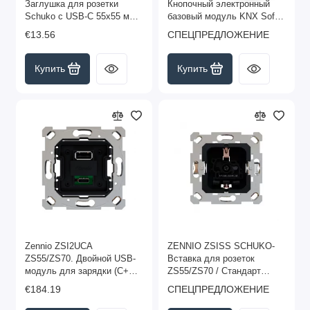
Заглушка для розетки
Кнопочный электронный
Schuko с USB-C 55x55 мм -
базовый модуль KNX Soft
серебро (снято с
ZS55 | Стандартный, арт.
€13.56
СПЕЦПРЕДЛОЖЕНИЕ
производства)
ZS55SOFT
Купить
Купить
Zennio ZSI2UCA
ZENNIO ZSISS SCHUKO-
ZS55/ZS70. Двойной USB-
Вставка для розеток
модуль для зарядки (C+A)
ZS55/ZS70 / Стандарт
- 5 В / 3,5 А (без крышки)
арт.ZSISS
€184.19
СПЕЦПРЕДЛОЖЕНИЕ