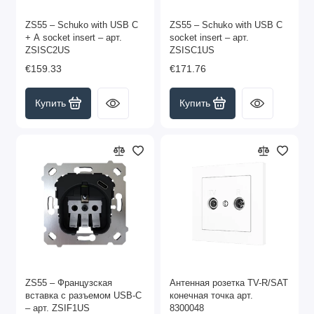
ZS55 – Schuko with USB C
ZS55 – Schuko with USB C
+ A socket insert – арт.
socket insert – арт.
ZSISC2US
ZSISC1US
€159.33
€171.76
Купить
Купить
ZS55 – Французская
Антенная розетка TV-R/SAT
вставка с разъемом USB-C
конечная точка арт.
– арт. ZSIF1US
8300048