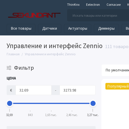
ThinKnx
Eelectron
Согласие
Все товары
Датчики
Актуаторы
Диммеры
В
Управление и интерфейс Zennio
111 товаро
Главная
Управление и интерфейс Zennio
Фильтр
ЦЕНА
Популярный
€
-
32,69
843
1,65 тыс.
2,46 тыс.
3,27 тыс.