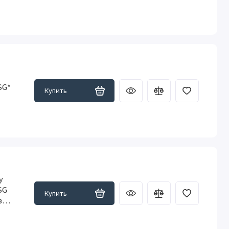
SG*
Купить
y
SG
Купить
ва,