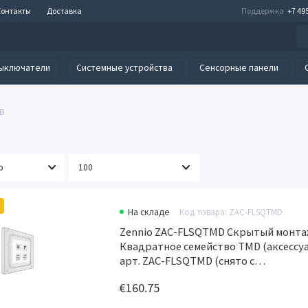
Контакты
Доставка
Поддержка
+7 49
ыключатели
Системные устройства
Сенсорные панели
в
На складе
Код товара: ZAC-FLSQTMD
Zennio ZAC-FLSQTMD Скрытый монта
Квадратное семейство TMD (аксессу
арт. ZAC-FLSQTMD (снято с
производства)
€160.75