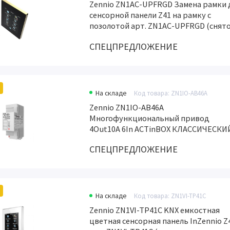
Zennio ZN1AC-UPFRGD Замена рамки 
сенсорной панели Z41 на рамку с
позолотой арт. ZN1AC-UPFRGD (снято
производства)
СПЕЦПРЕДЛОЖЕНИЕ
На складе
Код товара: ZN1IO-AB46A
Zennio ZN1IO-AB46A
Многофункциональный привод
4Out10A 6In ACTinBOX КЛАССИЧЕСКИ
ГИБРИД арт. ZN1IO-AB46A (снято с
СПЕЦПРЕДЛОЖЕНИЕ
производства, замена арт. ZIO-MN45
На складе
Код товара: ZN1VI-TP41C
Zennio ZN1VI-TP41C KNX емкостная
цветная сенсорная панель InZennio Z