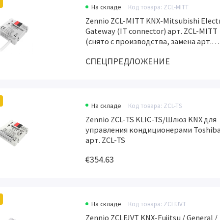
На складе
Код товара: ZCL-MITT
Zennio ZCL-MITT KNX-Mitsubishi Electr
Gateway (IT connector) арт. ZCL-MITT
(снято с производства, замена арт.
ZCLMITTV2)
СПЕЦПРЕДЛОЖЕНИЕ
На складе
Код товара: ZCL-TS
Zennio ZCL-TS KLIC-TS/Шлюз KNX для
управления кондиционерами Toshib
арт. ZCL-TS
€354.63
На складе
Код товара: ZCLFJVT
Zennio ZCLFJVT KNX-Fujitsu / General /