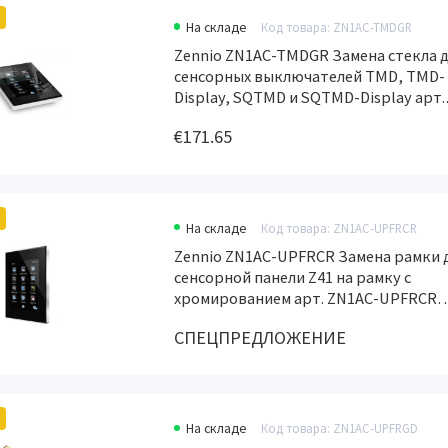
На складе
Код товара: ZN1AC-TMDGR
Zennio ZN1AC-TMDGR Замена стекла 
сенсорных выключателей TMD, TMD-
Display, SQTMD и SQTMD-Display арт.
ZN1AC-TMDGR
€171.65
На складе
Код товара: ZN1AC-UPFRCR
Zennio ZN1AC-UPFRCR Замена рамки 
сенсорной панели Z41 на рамку с
хромированием арт. ZN1AC-UPFRCR
(снято с производства)
СПЕЦПРЕДЛОЖЕНИЕ
На складе
Код товара: ZN1AC-UPFRGD