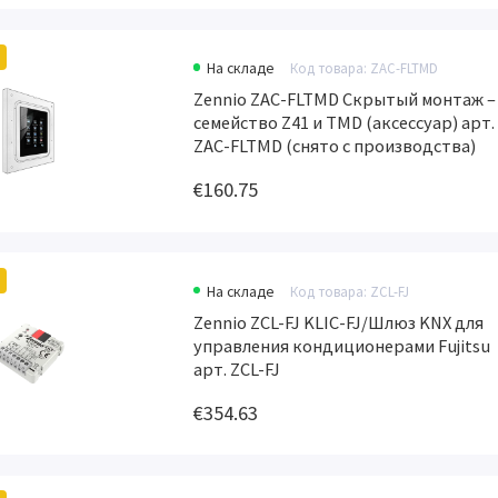
На складе
Код товара: ZAC-FLTMD
Zennio ZAC-FLTMD Скрытый монтаж –
семейство Z41 и TMD (аксессуар) арт.
ZAC-FLTMD (снято с производства)
€160.75
На складе
Код товара: ZCL-FJ
Zennio ZCL-FJ KLIC-FJ/Шлюз KNX для
управления кондиционерами Fujitsu
арт. ZCL-FJ
€354.63