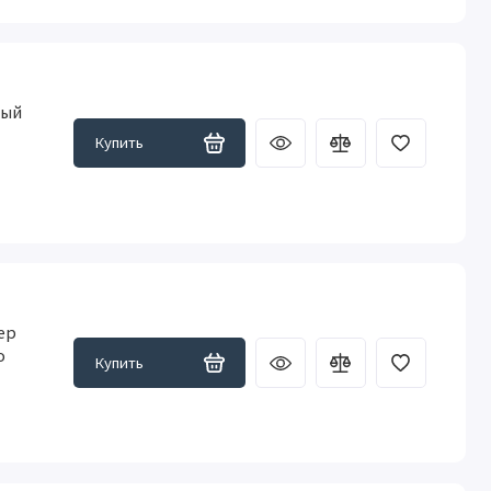
ный
-
Купить
ер
o
Купить