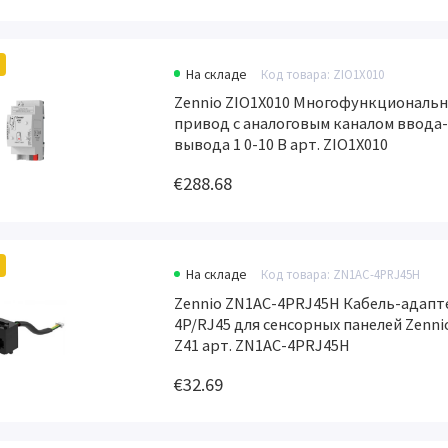
На складе
Код товара: ZIO1X010
Zennio ZIO1X010 Многофункциональ
привод с аналоговым каналом ввода
вывода 1 0-10 В арт. ZIO1X010
€288.68
На складе
Код товара: ZN1AC-4PRJ45H
Zennio ZN1AC-4PRJ45H Кабель-адапт
4P/RJ45 для сенсорных панелей Zenni
Z41 арт. ZN1AC-4PRJ45H
€32.69