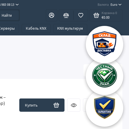
5 983 08 13
Валюта
Euro
Корзина
0
Найти
€0.00
Серверы
Кабель KNX
KNX мультирум
ж –
ар)
Купить