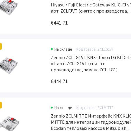
Hiyasu / Fuji Electric Gateway KLIC-FJ v
арт. ZCLFJVT (снято с производства,
замена арт. ZCL-FJ)
€441.71
На складе
Код товара: ZCLLG1VT
Zennio ZCLLG1VT KNX-Шлюз LG KLIC-L
vT арт. ZCLLG1VT (снято с
производства, замена ZCL-LG1)
€444.71
На складе
Код товара: ZCLMITTE
Zennio ZCLMITTE Интерфейс KNX KLI
MITTE для интеграции гидромодуле
Ecodan тепловых насосов Mitsubishi