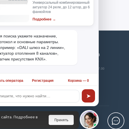
Универсальный комбинированный
актуатор 24 реле, до 12 штор, до 6
фанкойлов
Подробнее →
я поиска укажите назначение, 
отокол и основные параметры. 
Меню
Поддержка
пример: «DALI шлюз на 2 линии», 
ктуатор отопления 8 каналов», 
+7 495 983 08 13
Контакты
атчик присутствия KNX».
Обратный звонок
Аккаунт
Будни, с 9:30 до 17.00
Новости
Мы в сети
ать оператора
Регистрация
Корзина —
0
➤
 сайта. Подробнее в
Принять