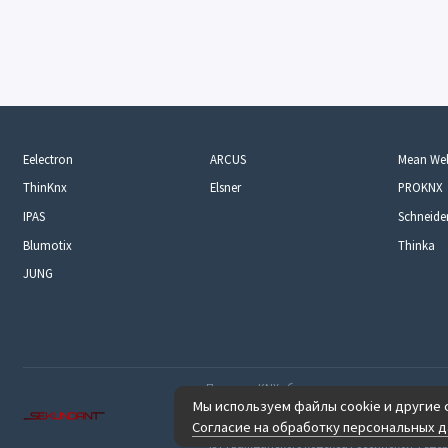
Eelectron
ARCUS
Mean Wel
ThinKnx
Elsner
PROKNX
IPAS
Schneider
Blumotix
Thinka
JUNG
Продажа KNX оборудования для систем умны
что данный интернет-сайт, а также вся инфор
Мы используем файлы cookie и другие 
предоставленная на нём, носит исключитель
Согласие на обработку персональных 
каких условиях не является публичной офер
437 Гражданского кодекса Российской Феде