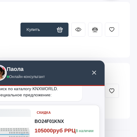
Купить
Паола
×
Онлайн-консультант
иск по каталогу KNXWORLD. 
Купить
T60
ециальное предложение:
СКИДКА
BO24F01KNX
105000руб РРЦ
В наличии