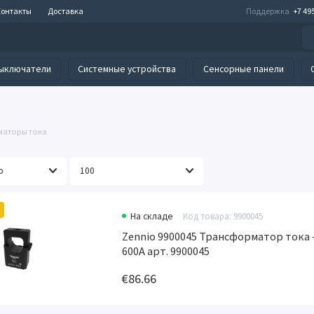
Контакты
Доставка
Поддержка
+7 49
ыключатели
Системные устройства
Сенсорные панели
аторы тока
На складе
Код товара: 9900045
Zennio 9900045 Трансформатор тока 
600А арт. 9900045
€86.66