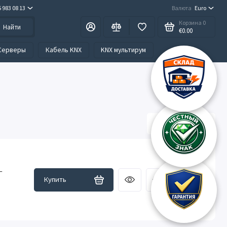
5 983 08 13
Валюта
Euro
Корзина
0
Найти
€0.00
Серверы
Кабель KNX
KNX мультирум
–
Купить