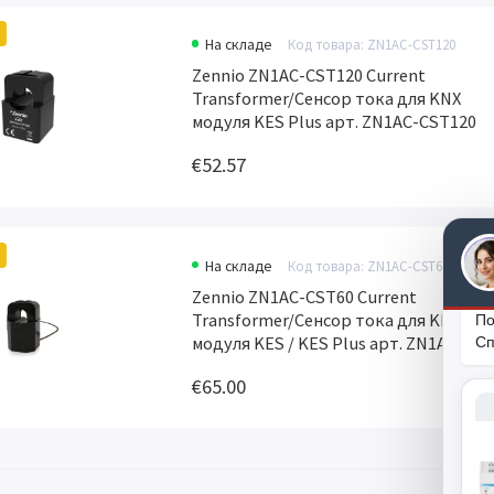
На складе
Код товара: ZN1AC-CST120
Zennio ZN1AC-CST120 Current
Transformer/Сенсор тока для KNX
модуля KES Plus арт. ZN1AC-CST120
€52.57
На складе
Код товара: ZN1AC-CST60
Zennio ZN1AC-CST60 Current
Transformer/Сенсор тока для KNX
По
модуля KES / KES Plus арт. ZN1AC-CS
Сп
€65.00