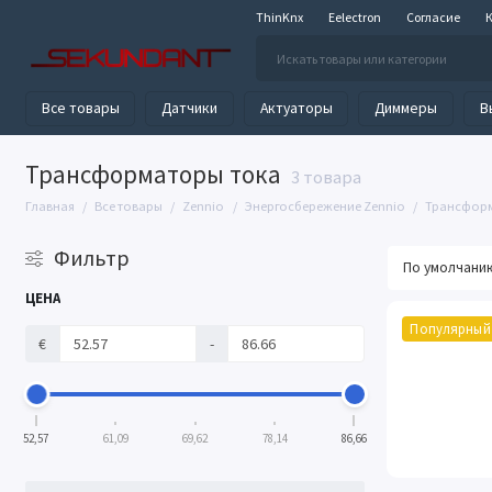
ThinKnx
Eelectron
Согласие
Все товары
Датчики
Актуаторы
Диммеры
В
Трансформаторы тока
3 товара
Главная
Все товары
Zennio
Энергосбережение Zennio
Трансформ
Фильтр
ЦЕНА
Популярный
€
-
52,57
61,09
69,62
78,14
86,66