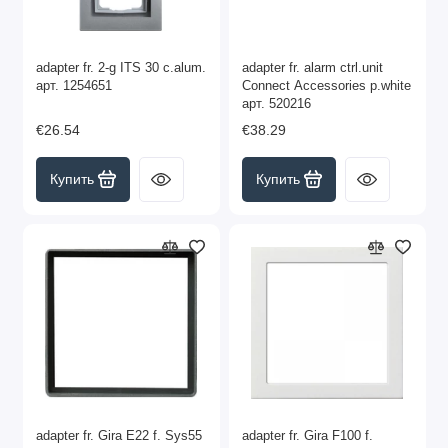
adapter fr. 2-g ITS 30 c.alum.
adapter fr. alarm ctrl.unit
арт. 1254651
Connect Accessories p.white
арт. 520216
€26.54
€38.29
Купить
Купить
adapter fr. Gira E22 f. Sys55
adapter fr. Gira F100 f.