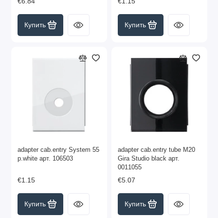
€6.84
€1.15
Купить
Купить
adapter cab.entry System 55
adapter cab.entry tube M20
p.white арт. 106503
Gira Studio black арт.
0011055
€1.15
€5.07
Купить
Купить