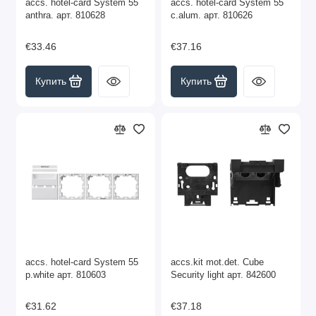
accs. hotel-card System 55
accs. hotel-card System 55
anthra. арт. 810628
c.alum. арт. 810626
€33.46
€37.16
Купить
Купить
accs. hotel-card System 55
accs.kit mot.det. Cube
p.white арт. 810603
Security light арт. 842600
€31.62
€37.18