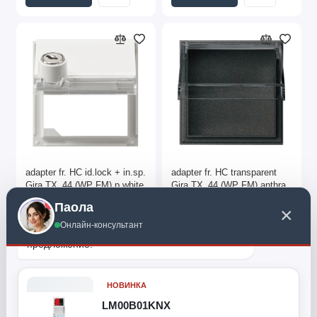
adapter fr. HC id.lock + in.sp.
adapter fr. HC transparent
Gira TX_44 (WP FM) p.white
Gira TX_44 (WP FM) anthra.
арт. 069766
арт. 040967
Паола
×
€93.42
€33.52
Онлайн-консультант
Поиск по каталогу KNXWORLD. Специальное 
предложение:
Купить
Купить
НОВИНКА
LM00B01KNX