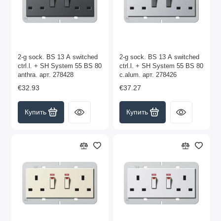
2-g sock. BS 13 A switched
2-g sock. BS 13 A switched
ctrl.l. + SH System 55 BS 80
ctrl.l. + SH System 55 BS 80
anthra. арт. 278428
c.alum. арт. 278426
€32.93
€37.27
Купить
Купить