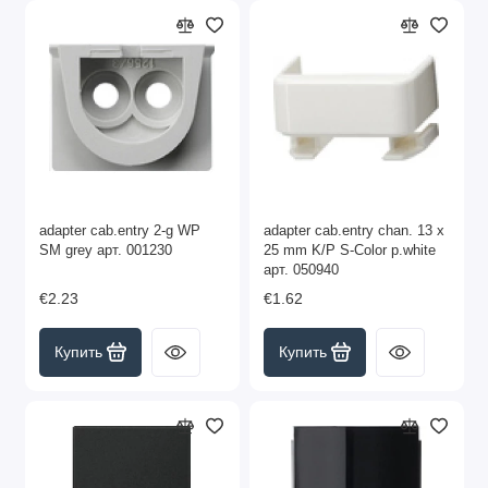
adapter cab.entry 2-g WP
adapter cab.entry chan. 13 x
SM grey арт. 001230
25 mm K/P S-Color p.white
арт. 050940
€2.23
€1.62
Купить
Купить