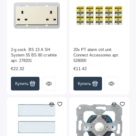
2-g sock. BS 13 A SH
20x PT alarm ctrl.unit
System 55 BS 80 cr.white
Connect Accessories арт.
арт. 278201
528000
€22.32
€11.42
Купить
Купить