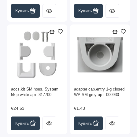
Купить
Купить
accs.kit SM hous. System
adapter cab.entry 1-g closed
55 p.white арт. 817700
WP SM grey арт. 000930
€24.53
€1.43
Купить
Купить