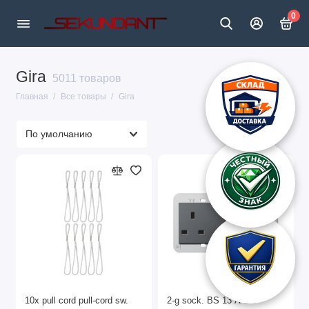
0
Gira
5011 товаров
Главная
Все товары
Gira
10x pull cord pull-cord sw.
2-g sock. BS 13 A SH