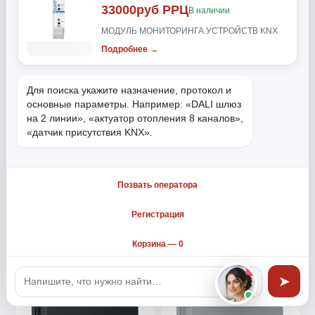
33000руб РРЦ
В наличии
МОДУЛЬ МОНИТОРИНГА УСТРОЙСТВ KNX
Подробнее →
Для поиска укажите назначение, протокол и 
основные параметры. Например: «DALI шлюз 
adapter fr. HC transparent
adapter fr. HC transparent
на 2 линии», «актуатор отопления 8 каналов», 
Gira TX_44 (WP FM) c.alum.
Gira TX_44 (WP FM) p.white
«датчик присутствия KNX».
арт. 040965
арт. 040966
€33.52
€25.62
Мы используем файлы cookie и другие средства
Позвать оператора
сохранения предпочтений и анализа действий
Купить
Купить
посетителей сайта. Подробнее в
Согласие на
Регистрация
обработку персональных данных
. Нажмите
«Принять», если даете согласие на это.
Корзина —
0
Принять
➤