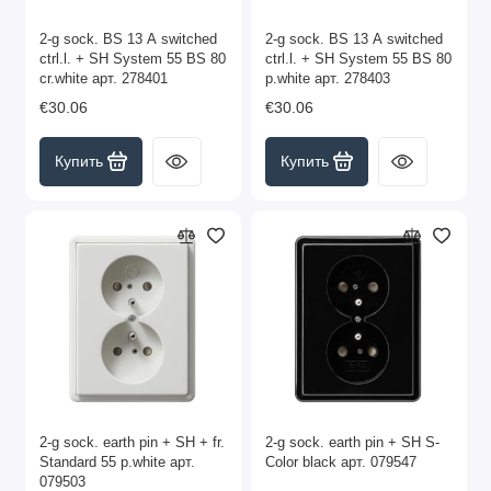
2-g sock. BS 13 A switched
2-g sock. BS 13 A switched
ctrl.l. + SH System 55 BS 80
ctrl.l. + SH System 55 BS 80
cr.white арт. 278401
p.white арт. 278403
€30.06
€30.06
Купить
Купить
2-g sock. earth pin + SH + fr.
2-g sock. earth pin + SH S-
Standard 55 p.white арт.
Color black арт. 079547
079503