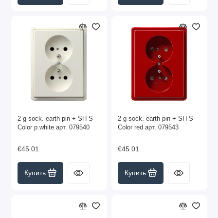
2-g sock. earth pin + SH S-
2-g sock. earth pin + SH S-
Color p.white арт. 079540
Color red арт. 079543
€45.01
€45.01
Купить
Купить