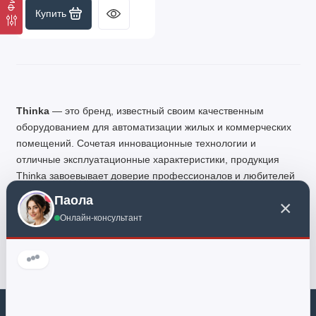
Купить
Thinka
— это бренд, известный своим качественным
оборудованием для автоматизации жилых и коммерческих
помещений. Сочетая инновационные технологии и
отличные эксплуатационные характеристики, продукция
Thinka завоевывает доверие профессионалов и любителей
автоматизации.
Паола
×
Онлайн-консультант
Почему выбирают Thinka?
Читать дальше
✔
Высокая надежность
: все устройства проходят
строжайший контроль качества.
✔
Простота установки
: легкость монтажа и
минимальное вмешательство в существующий