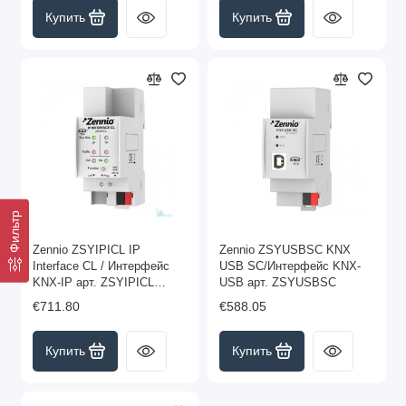
Купить
Купить
Фильтр
Zennio ZSYIPICL IP
Zennio ZSYUSBSC KNX
Interface CL / Интерфейс
USB SC/Интерфейс KNX-
KNX-IP арт. ZSYIPICL
USB арт. ZSYUSBSC
(снято с производства,
€711.80
€588.05
замена арт. ZSYKIPISC)
Купить
Купить