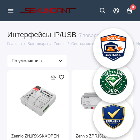
0
Интерфейсы IP/USB
7 товаров
Главная
Все товары
Zennio
Системное оборудование Zennio
И
Zennio ZN1RX-SKXOPEN
Zennio ZPR1612