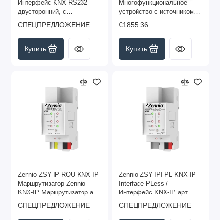
Интерфейс KNX-RS232
Многофункциональное
двусторонний, с
устройство с источником
расширенными функциями
питания, KNX-IP
СПЕЦПРЕДЛОЖЕНИЕ
€1855.36
арт. ZN1RX-SKXOPEN
интерфейсом ALLinBOX
(снято с производства)
1612 арт ZPR1612 (снято с
производства, замена арт.
Купить
Купить
ZPR1612V2). ZPR1612
Zennio ZSY-IP-ROU KNX-IP
Zennio ZSY-IPI-PL KNX-IP
Маршрутизатор Zennio
Interface PLess /
KNX-IP Маршрутизатор арт.
Интерфейс KNX-IP арт.
ZSY-IP-ROU (снято с
ZSY-IPI-PL (снято с
СПЕЦПРЕДЛОЖЕНИЕ
СПЕЦПРЕДЛОЖЕНИЕ
производства, замена арт.
производства, замена арт.
ZSY-IPR-PL)
ZSYIPICL)