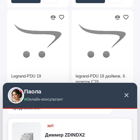
Legrand-PDU 19
legrand-PDU 19 дюймов, 6
розеток C19
Паола
×
€88.96
€88.96
Онлайн-консультант
Поиск по каталогу KNXWORLD. Специальное 
предложение:
Купить
Купить
ХИТ
Диммер ZDINDX2