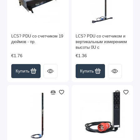
LCS? PDU со счетчиком 19
LCS? PDU со счетчиком и
дюймов - пр.
вертикальным измерением
высоты 0U с
€1.76
€1.36
Купить
Купить