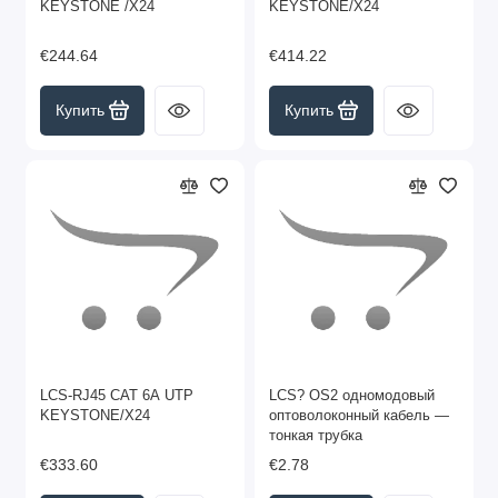
KEYSTONE /X24
KEYSTONE/X24
€244.64
€414.22
Купить
Купить
LCS-RJ45 CAT 6A UTP
LCS? OS2 одномодовый
KEYSTONE/X24
оптоволоконный кабель —
тонкая трубка
€333.60
€2.78