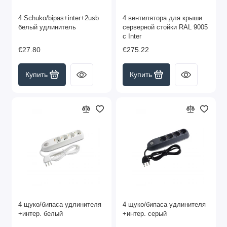
4 Schuko/bipas+inter+2usb
4 вентилятора для крыши
белый удлинитель
серверной стойки RAL 9005
с Inter
€27.80
€275.22
Купить
Купить
4 щуко/бипаса удлинителя
4 щуко/бипаса удлинителя
+интер. белый
+интер. серый