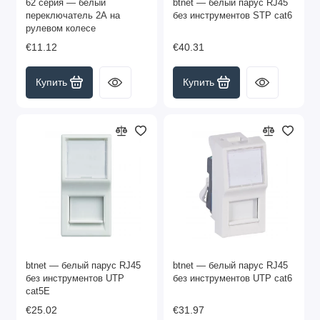
62 серия — белый
btnet — белый парус RJ45
переключатель 2А на
без инструментов STP cat6
рулевом колесе
€11.12
€40.31
Купить
Купить
btnet — белый парус RJ45
btnet — белый парус RJ45
без инструментов UTP
без инструментов UTP cat6
cat5E
€25.02
€31.97