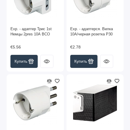
Exp. - адаптер Трис 1st
Exp. - адаптерся. Вилка
Немцы 2pres 10A BCO
10А/черная розетка P30
€5.56
€2.78
Купить
Купить