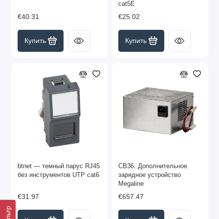
cat5E
€40.31
€25.02
Купить
Купить
btnet — темный парус RJ45
CB36. Дополнительное
без инструментов UTP cat6
зарядное устройство
Megaline
€31.97
€657.47
Фильтр