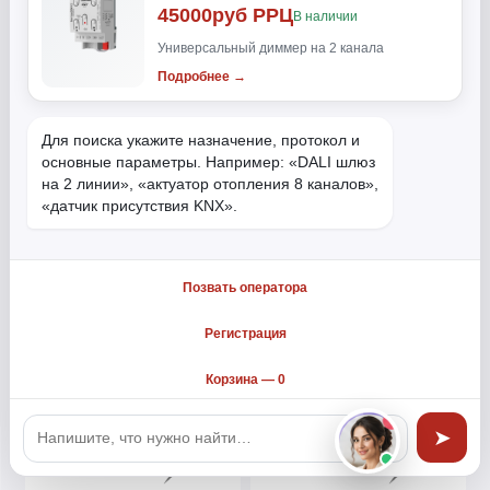
45000руб РРЦ
В наличии
Универсальный диммер на 2 канала
Подробнее →
Для поиска укажите назначение, протокол и 
основные параметры. Например: «DALI шлюз 
legrand-PDU 19" 10 розеток
legrand-PDU 19" 6 розеток с
на 2 линии», «актуатор отопления 8 каналов», 
C13
автоматическим
«датчик присутствия KNX».
выключателем
€86.18
€100.08
Мы используем файлы cookie и другие средства
Позвать оператора
сохранения предпочтений и анализа действий
Купить
Купить
посетителей сайта. Подробнее в
Согласие на
Регистрация
обработку персональных данных
. Нажмите
«Принять», если даете согласие на это.
Корзина —
0
Принять
➤