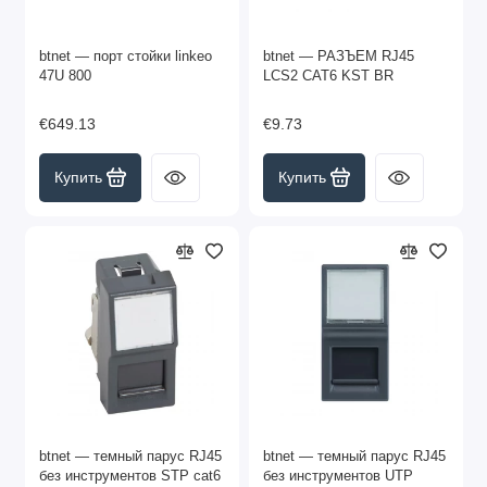
btnet — порт стойки linkeo
btnet — РАЗЪЕМ RJ45
47U 800
LCS2 CAT6 KST BR
€649.13
€9.73
Купить
Купить
btnet — темный парус RJ45
btnet — темный парус RJ45
без инструментов STP cat6
без инструментов UTP