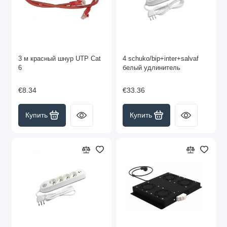
3 м красный шнур UTP Cat
4 schuko/bip+inter+salvaf
6
белый удлинитель
€8.34
€33.36
Купить
Купить