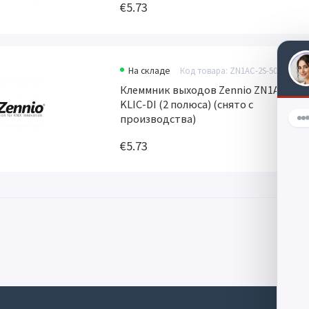
€5.73
На складе
Код товара: ZN1AC-2S-508
По
Клеммник выходов Zennio ZN1AC-2S-
Сп
KLIC-DI (2 полюса) (снято с
производства)
€5.73
Дл