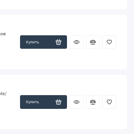
дов
Купить
le/
Купить