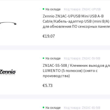
На складе
Код товара: ZN1AC-UPUSB
Zennio ZN1AC-UPUSB Mini USB A-B
Cable/Кабель-адаптер USB (mini B/A)
для обновления ПО сенсорных панел
Zennio Z41
€19.07
На складе
Код товара: ZN1AC-5S-508
ZN1AC-5S-508 / Клеммник выходов дл
LUMENTO (5 полюсов) (снято с
производства)
€5.73
На складе
Код товара: ZN1AC-6S-508