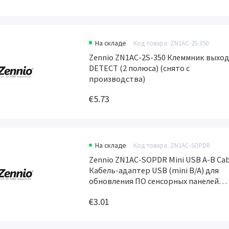
На складе
Код товара: ZN1AC-2S-350
Zennio ZN1AC-2S-350 Клеммник выхо
DETECT (2 полюса) (снято с
производства)
€5.73
На складе
Код товара: ZN1AC-SOPDR
Zennio ZN1AC-SOPDR Mini USB A-B Cab
Кабель-адаптер USB (mini B/A) для
обновления ПО сенсорных панелей
Zennio Z41 (снято с производства)
€3.01