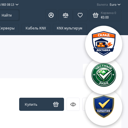
5 983 08 13
Валюта
Euro
Корзина
0
Найти
€0.00
Серверы
Кабель KNX
KNX мультирум
Купить