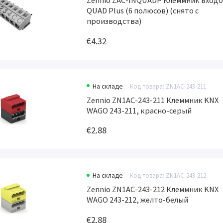
Zennio ZAC-INQUADP Клеммник вход
QUAD Plus (6 полюсов) (снято с
производства)
€4.32
На складе
Код товара: ZN1AC-243-211
Zennio ZN1AC-243-211 Клеммник KNX
WAGO 243-211, красно-серый
€2.88
На складе
Код товара: ZN1AC-243-212
Zennio ZN1AC-243-212 Клеммник KNX
WAGO 243-212, желто-белый
€2.88