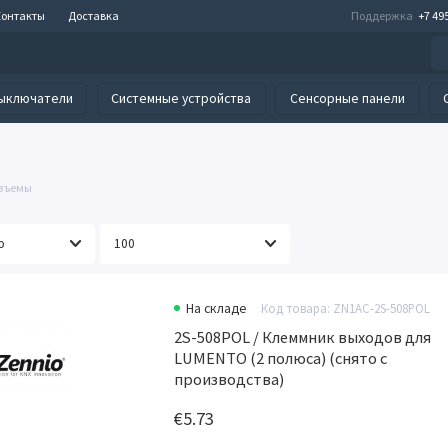
Контакты
Доставка
Поддержка
+7 49
ыключатели
Системные устройства
Сенсорные панели
азъемы
На складе
Код товара: ZN1AC-2S-508POL
2S-508POL / Клеммник выходов для
LUMENTO (2 полюса) (снято с
производства)
€5.73