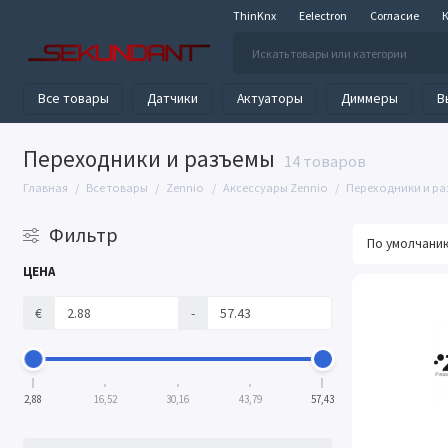
ThinKnx
Eelectron
Согласие
Все товары
Датчики
Актуаторы
Диммеры
В
Переходники и разъемы
14 товаров
Главная
Все товары
Zennio
Аксессуары Zennio
Переходники и р
Фильтр
ЦЕНА
€
-
2,88
16,52
30,16
43,79
57,43