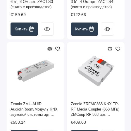
6.5", 8 Ом арт. ZAC-LS3
3.5", 4 Ом арт. ZAC-LS4
(снято с производства)
(снято с производства)
€159.69
€122.66
Купить
Купить
Zennio ZMU-AUIR
Zennio ZRFMC868 KNX TP-
AudioInRoom/Модуль KNX
RF Media Coupler (868 МГц)
звуковой системы арт.
ZMCoup RF 868 арт.
ZMU-AUIR
ZRFMC868
€553.14
€409.03