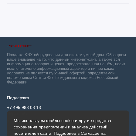
Продажа KNX оборудования для систем умный дом. Обращаем
ваше внимание на то, что данный интернет-сайт, а также вся
информация о товарах и ценах, предоставленная на нём, носит
исключительно информационный характер и ни при каких
условиях не является публичной офертой, определяемой
положениями Статьи 437 Гражданского кодекса Российской
Федерации
Поддержка
+7 495 983 08 13
Обратный звонок
Мы используем файлы cookie и другие средства
Будни, с 9:30 до 17.00
сохранения предпочтений и анализа действий
Мы в сети
посетителей сайта. Подробнее в
Согласие на