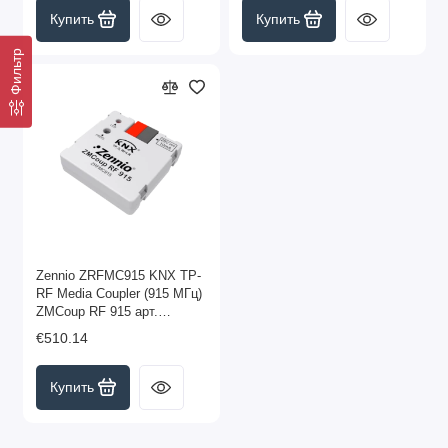
Купить
Купить
Фильтр
Zennio ZRFMC915 KNX TP-
RF Media Coupler (915 МГц)
ZMCoup RF 915 арт.
ZRFMC915 (снято с
€510.14
производства)
Купить