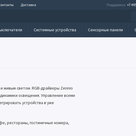
Контакты
Доставка
Поддержка
+7 49
ыключатели
Системные устройства
Сенсорные панели
 и живым светом. RGB-драйверы Zennio
динамики освещения. Управление всеми
егрировать устройства в уже
фе, рестораны, гостиничные номера,