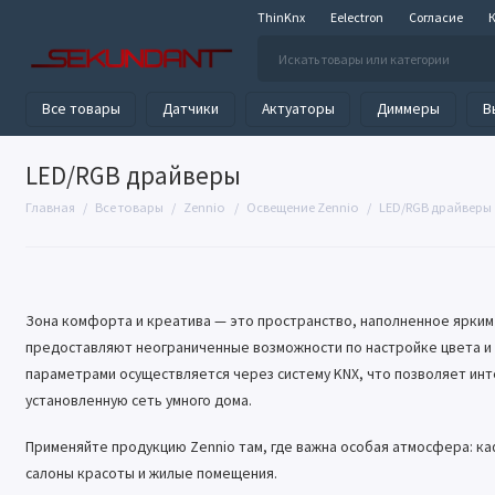
ThinKnx
Eelectron
Согласие
Все товары
Датчики
Актуаторы
Диммеры
В
LED/RGB драйверы
Главная
Все товары
Zennio
Освещение Zennio
LED/RGB драйверы
Зона комфорта и креатива — это пространство, наполненное ярким
предоставляют неограниченные возможности по настройке цвета и 
параметрами осуществляется через систему KNX, что позволяет инт
установленную сеть умного дома.
Применяйте продукцию Zennio там, где важна особая атмосфера: ка
салоны красоты и жилые помещения.