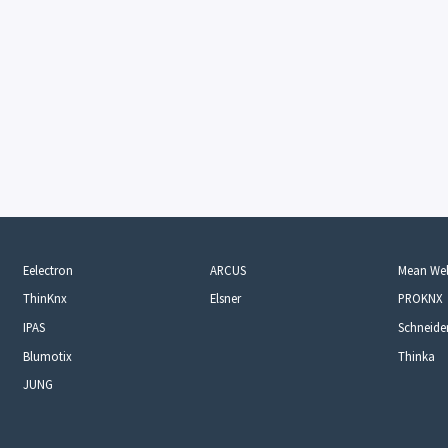
Eelectron
ARCUS
Mean Wel
ThinKnx
Elsner
PROKNX
IPAS
Schneider
Blumotix
Thinka
JUNG