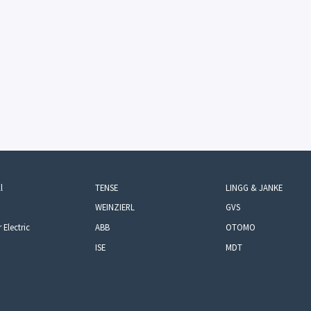
l
TENSE
LINGG & JANKE
WEINZIERL
GVS
 Electric
ABB
OTOMO
ISE
MDT