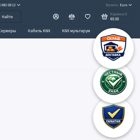
5 983 08 13
Валюта
Euro
Корзина
0
Найти
€0.00
Серверы
Кабель KNX
KNX мультирум