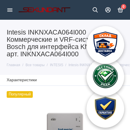
0
Intesis INKNXACA064I000
Коммерческие и VRF-системы
Bosch для интерфейса KNX Intesis
арт. INKNXACA064I000
Главная
Все товары
INTESIS
Intesis INKNXACA064I000 Коммерчес
Характеристики
Популярный