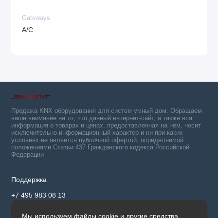
Gateways
A/C
Продажа KNX оборудования для систем умный дом. Обращаем
ваше внимание на то, что данный интернет-сайт, а также вся
информация о товарах и ценах, предоставленная на нём, носит
исключительно информационный характер и ни при каких
условиях не является публичной офертой, определяемой
положениями Статьи 437 Гражданского кодекса Российской
Федерации
Поддержка
+7 495 983 08 13
Обратный звонок
Мы используем файлы cookie и другие средства