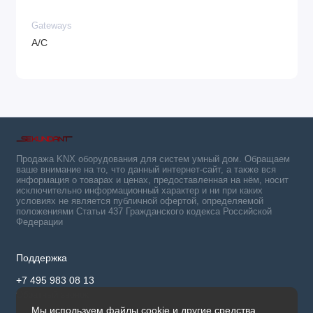
Gateways
A/C
Продажа KNX оборудования для систем умный дом. Обращаем
ваше внимание на то, что данный интернет-сайт, а также вся
информация о товарах и ценах, предоставленная на нём, носит
исключительно информационный характер и ни при каких
условиях не является публичной офертой, определяемой
положениями Статьи 437 Гражданского кодекса Российской
Федерации
Поддержка
+7 495 983 08 13
Обратный звонок
Мы используем файлы cookie и другие средства