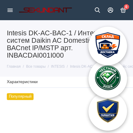
0
Intesis DK-AC-BAC-1 / Интерфейс
систем Daikin AC Domestic в сеть
BACnet IP/MSTP арт.
INBACDAI001I000
Главная
Все товары
INTESIS
Intesis DK-AC-BAC-1 / Интерфейс сис
Характеристики
Популярный