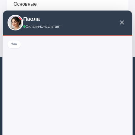
Основные
Gateways
Паола
×
A/C
Онлайн-консультант
Продажа KNX оборудования для систем умный дом. Обращаем
ваше внимание на то, что данный интернет-сайт, а также вся
информация о товарах и ценах, предоставленная на нём, носит
исключительно информационный характер и ни при каких
условиях не является публичной офертой, определяемой
положениями Статьи 437 Гражданского кодекса Российской
Федерации
Поддержка
+7 495 983 08 13
Обратный звонок