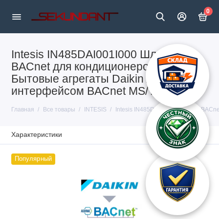
0
Intesis IN485DAI001I000 Шлюз
BACnet для кондиционеров
Бытовые агрегаты Daikin AC с
интерфейсом BACnet MS/TP
Главная
Все товары
INTESIS
Intesis IN485DAI001I000 Шлюз BACn
Характеристики
Популярный