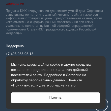
Продажа KNX оборудования для систем умный дом. Обращаем
ваше внимание на то, что данный интернет-сайт, а также вся
информация о товарах и ценах, предоставленная на нём, носит
исключительно информационный характер и ни при каких
условиях не является публичной офертой, определяемой
положениями Статьи 437 Гражданского кодекса Российской
Федерации
Поддержка
+7 495 983 08 13
Обратный звонок
Мы используем файлы cookie и другие средства
Будни, с 9:30 до 17.00
сохранения предпочтений и анализа действий
Мы в сети
посетителей сайта. Подробнее в
Согласие на
обработку персональных данных
. Нажмите
«Принять», если даете согласие на это.
Принять