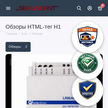
0
Обзоры HTML-тег H1
Главная
Блог
Обзоры
Обзоры
2
#dali knx eelectron