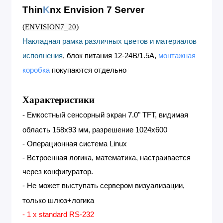
Thin
K
nx
Envision 7
Server
(
)
ENVISION7_20
Накладная рамка различных цветов и материалов
исполнения
, блок питания 12-24В/1.5А,
монтажная
коробка
покупаются отдельно
Характеристики
-
Емкостный сенсорный экран 7.0" TFT, видимая
область 158x93 мм, разрешение 1024x600
-
Операционная система Linux
-
Встроенная логика, математика, настраивается
через конфигуратор.
-
Не может выступать сервером визуализации,
только шлюз+логика
- 1 x standard RS-232