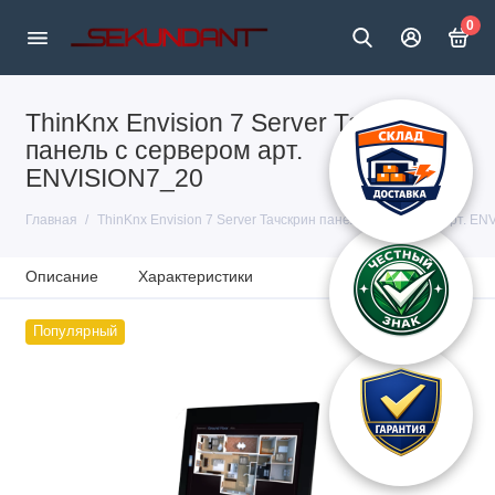
0
ThinKnx Envision 7 Server Тачскрин
панель с сервером арт.
ENVISION7_20
Главная
ThinKnx Envision 7 Server Тачскрин панель с сервером арт. E
Описание
Характеристики
Популярный