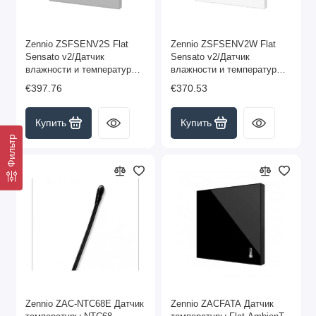
Zennio ZSFSENV2S Flat
Zennio ZSFSENV2W Flat
Sensato v2/Датчик
Sensato v2/Датчик
влажности и температуры
влажности и температуры
KNX для скрытого
KNX для скрытого
€397.76
€370.53
монтажа, цвет серебряный
монтажа, цвет белый арт.
арт. ZSFSENV2S
ZSFSENV2W
Купить
Купить
Фильтр
Zennio ZAC-NTC68E Датчик
Zennio ZACFATA Датчик