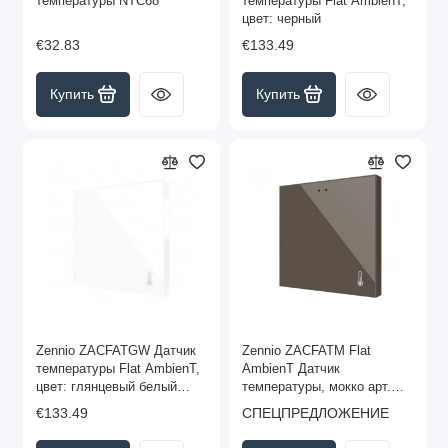
температуры NTC68
температуры Flat AmbienT,
цвет: черный
€32.83
€133.49
Купить
Купить
Zennio ZACFATGW Датчик
Zennio ZACFATM Flat
температуры Flat AmbienT,
AmbienT Датчик
цвет: глянцевый белый
температуры, мокко арт.
(снято с производства)
ZACFATM
€133.49
СПЕЦПРЕДЛОЖЕНИЕ