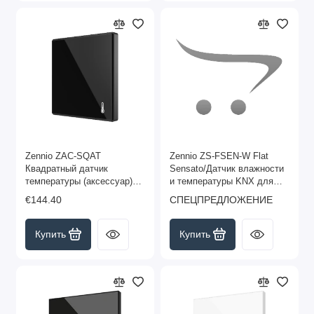
Zennio ZAC-SQAT
Zennio ZS-FSEN-W Flat
Квадратный датчик
Sensato/Датчик влажности
температуры (аксессуар)
и температуры KNX для
SQ-AmbienT, цвет чёрный
скрытого монтажа арт. ZS-
€144.40
СПЕЦПРЕДЛОЖЕНИЕ
арт. ZAC-SQAT-A
FSEN-W (снято с
производства, замена арт.
ZSFSENV2W)
Купить
Купить