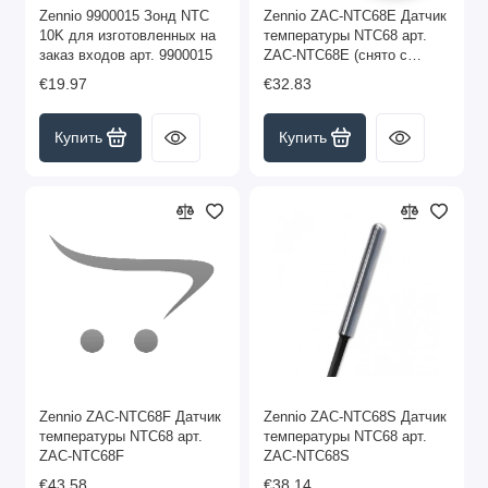
Zennio 9900015 Зонд NTC
Zennio ZAC-NTC68E Датчик
10K для изготовленных на
температуры NTC68 арт.
заказ входов арт. 9900015
ZAC-NTC68E (снято с
производства)
€19.97
€32.83
Купить
Купить
Zennio ZAC-NTC68F Датчик
Zennio ZAC-NTC68S Датчик
температуры NTC68 арт.
температуры NTC68 арт.
ZAC-NTC68F
ZAC-NTC68S
€43.58
€38.14