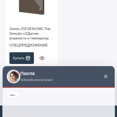
Zennio ZSFSENV2MC Flat
Sensato v2/Датчик
влажности и температуры
KNX для скрытого
СПЕЦПРЕДЛОЖЕНИЕ
монтажа, цвет мокко арт.
ZSFSENV2M
Купить
Паола
×
Онлайн-консультант