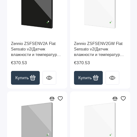
Zennio ZSFSENV2A Flat
Zennio ZSFSENV2GW Flat
Sensato v2/Датчик
Sensato v2/Датчик
влажности и температуры
влажности и температуры
KNX для скрытого
KNX для скрытого
€370.53
€370.53
монтажа, цвет чёрный арт.
монтажа, цвет белый
ZSFSENV2A
глянцевый арт.
ZSFSENV2GW
Купить
Купить