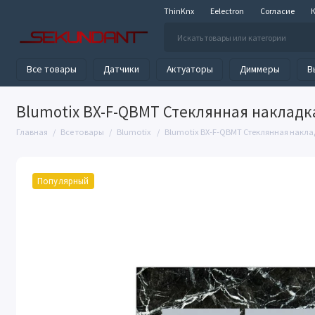
ThinKnx
Eelectron
Согласие
Все товары
Датчики
Актуаторы
Диммеры
В
Blumotix BX-F-QBMT Стеклянная накладка
Главная
Все товары
Blumotix
Blumotix BX-F-QBMT Стеклянная наклад
Популярный