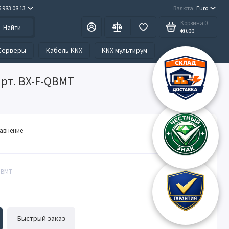
5 983 08 13
Валюта
Euro
Корзина
0
Найти
€0.00
Серверы
Кабель KNX
KNX мультирум
рт. BX-F-QBMT
Blumotix
равнение
Производитель
QBMT
Быстрый заказ