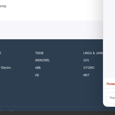
temp
l
TENSE
LINGG & JANKE
WEINZIERL
GVS
 Electric
ABB
OTOMO
ISE
MDT
Позв
й дом. Обращаем ваше внимание на то,