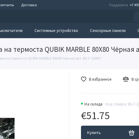
Контакты
Доставка
Поддержка
+7 49
ыключатели
Системные устройства
Сенсорные панели
 на термоста QUBIK MARBLE 80X80 Чёрная а
ка на термоста QUBIK MARBLE 80X80 Чёрная арт. BX-F-QBMT
В избранное
В с
На складе
Код товара: BX-F-
€51.75
Купить