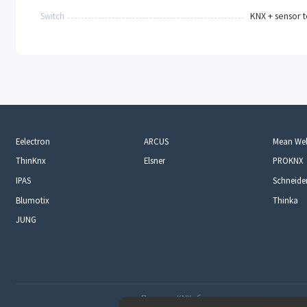
Switch
KNX + sensor 
Eelectron
ARCUS
Mean Wel
ThinKnx
Elsner
PROKNX
IPAS
Schneider
Blumotix
Thinka
JUNG
Продажа KNX оборудования для систем умны